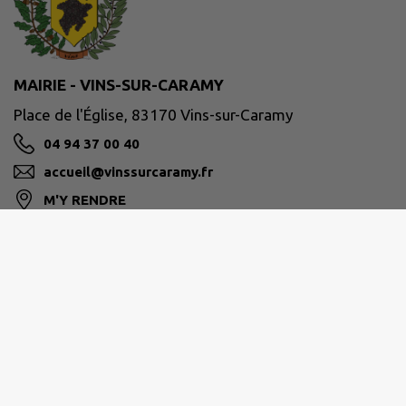
MAIRIE - VINS-SUR-CARAMY
Place de l'Église, 83170 Vins-sur-Caramy
04 94 37 00 40
accueil@vinssurcaramy.fr
M'Y RENDRE
www.vinssurcaramy.fr/
📅 Lundi, Mardi et Jeudi