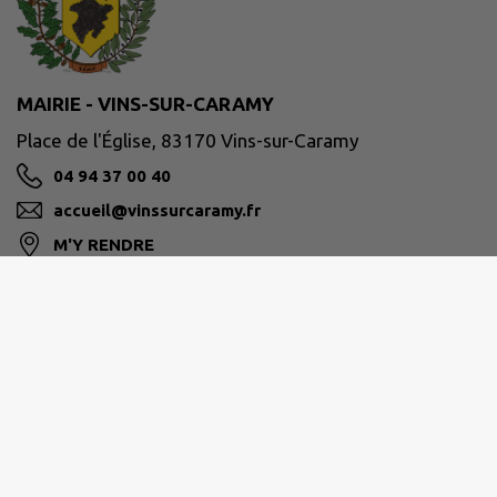
MAIRIE - VINS-SUR-CARAMY
Place de l'Église, 83170 Vins-sur-Caramy
04 94 37 00 40
accueil@vinssurcaramy.fr
M'Y RENDRE
www.vinssurcaramy.fr/
📅 Lundi, Mardi et Jeudi