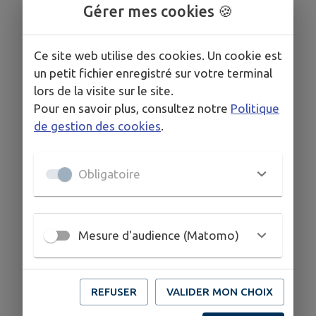
Gérer mes cookies 🍪
responsables.
Ce site web utilise des cookies. Un cookie est
🌟 Créatrice de bijoux pierres naturelles:
un petit fichier enregistré sur votre terminal
lors de la visite sur le site.
Chaque création est unique et réalisée avec des
Pour en savoir plus, consultez notre
Politique
pierres de qualité AAA.
de gestion des cookies
.
Obligatoire
🌟 Créatrice de bougies énergétiques:
A base de cire et de pierres naturelles.
Mesure d'audience (Matomo)
Tout est pensé pour vous accompagner au
quotidien.
REFUSER
VALIDER MON CHOIX
​Chaque soin et chaque création est une