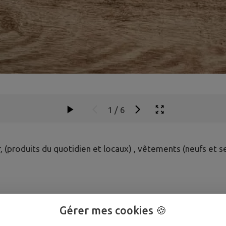
1
/
6
 (produits du quotidien et locaux) , vêtements (neufs et s
Gérer mes cookies 🍪