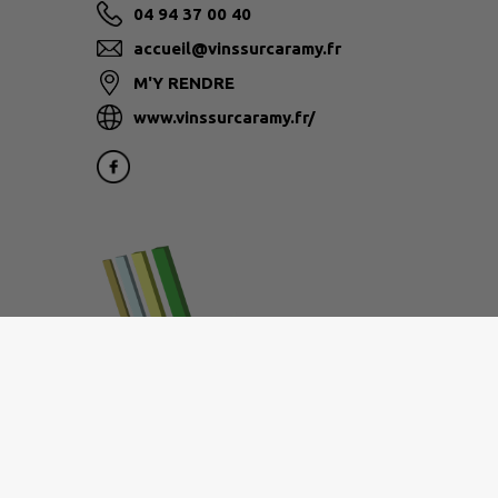
04 94 37 00 40
accueil@vinssurcaramy.fr
M'Y RENDRE
www.vinssurcaramy.fr/