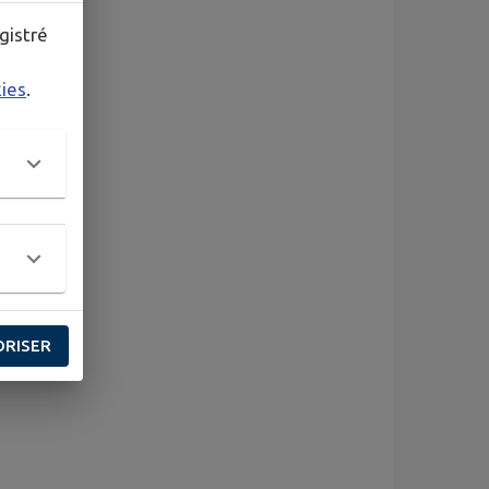
gistré
kies
.
ORISER