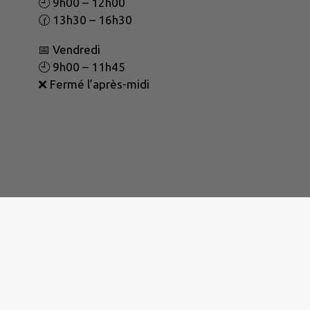
🕘 9h00 – 12h00
🕜 13h30 – 16h30
📅 Vendredi
🕘 9h00 – 11h45
❌ Fermé l’après-midi