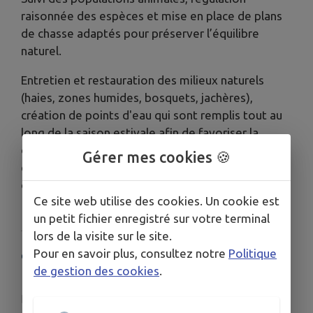
raisonnée des espèces et mise en place de plans
de chasse adaptés pour préserver l’équilibre
naturel.
Entretien et restauration des milieux naturels
(haies, zones humides, bosquets, jachères),
création de points d'eau qui sont remplis tout au
long de la saison estivale afin de favoriser la
diversité des espèces animales chassables et non
Gérer mes cookies 🍪
chassables (divers insectes, invertébrés et
oiseaux en tout genre).
Ce site web utilise des cookies. Un cookie est
un petit fichier enregistré sur votre terminal
lors de la visite sur le site.
Pour en savoir plus, consultez notre
Politique
COORDONNÉES
de gestion des cookies
.
Rue de la Fontaine, Vins sur Caramy
nicorouxantonin@gmail.com