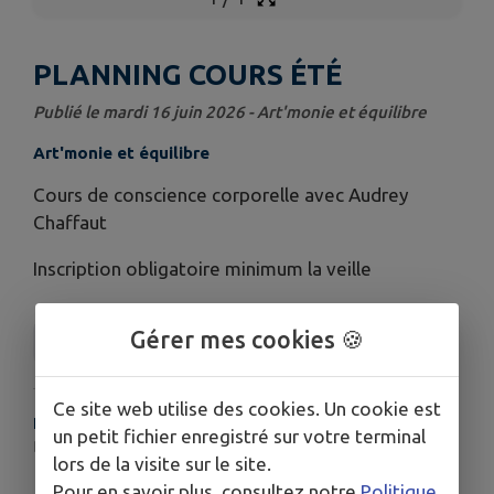
PLANNING COURS ÉTÉ
Publié le mardi 16 juin 2026 - Art'monie et équilibre
Art'monie et équilibre
Cours de conscience corporelle avec Audrey
Chaffaut
Inscription obligatoire minimum la veille
Gérer mes cookies 🍪
Art'monie et équilibre
Ce site web utilise des cookies. Un cookie est
HORAIRES
un petit fichier enregistré sur votre terminal
Dimanche : 8h à 9h en extérieur
lors de la visite sur le site.
Pour en savoir plus, consultez notre
Politique