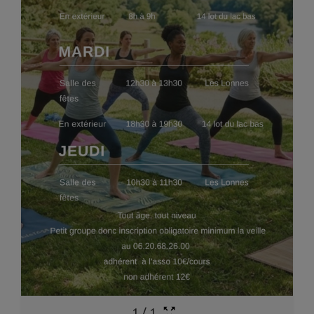
1
/
1