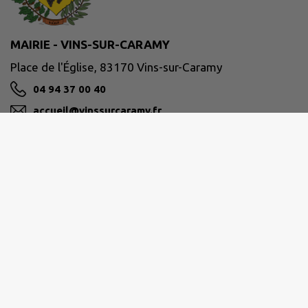
MAIRIE - VINS-SUR-CARAMY
Place de l'Église, 83170 Vins-sur-Caramy
04 94 37 00 40
accueil@vinssurcaramy.fr
M'Y RENDRE
www.vinssurcaramy.fr/
📅 Lundi, Mardi et Jeudi
🕘 9h00 – 11h45